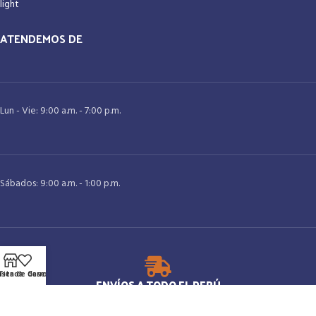
ATENDEMOS DE
Lun - Vie: 9:00 a.m. - 7:00 p.m.
Sábados: 9:00 a.m. - 1:00 p.m.
ista de deseos
Tienda
Carro
ENVÍOS A TODO EL PERÚ